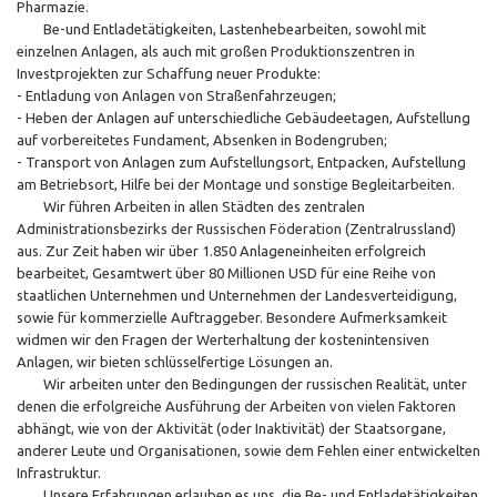
Pharmazie.
Be-und Entladetätigkeiten, Lastenhebearbeiten, sowohl mit
einzelnen Anlagen, als auch mit großen Produktionszentren in
Investprojekten zur Schaffung neuer Produkte:
- Entladung von Anlagen von Straßenfahrzeugen;
- Heben der Anlagen auf unterschiedliche Gebäudeetagen, Aufstellung
auf vorbereitetes Fundament, Absenken in Bodengruben;
- Transport von Anlagen zum Aufstellungsort, Entpacken, Aufstellung
am Betriebsort, Hilfe bei der Montage und sonstige Begleitarbeiten.
Wir führen Arbeiten in allen Städten des zentralen
Administrationsbezirks der Russischen Föderation (Zentralrussland)
aus. Zur Zeit haben wir über 1.850 Anlageneinheiten erfolgreich
bearbeitet, Gesamtwert über 80 Millionen USD für eine Reihe von
staatlichen Unternehmen und Unternehmen der Landesverteidigung,
sowie für kommerzielle Auftraggeber. Besondere Aufmerksamkeit
widmen wir den Fragen der Werterhaltung der kostenintensiven
Anlagen, wir bieten schlüsselfertige Lösungen an.
Wir arbeiten unter den Bedingungen der russischen Realität, unter
denen die erfolgreiche Ausführung der Arbeiten von vielen Faktoren
abhängt, wie von der Aktivität (oder Inaktivität) der Staatsorgane,
anderer Leute und Organisationen, sowie dem Fehlen einer entwickelten
Infrastruktur.
Unsere Erfahrungen erlauben es uns, die Be- und Entladetätigkeiten