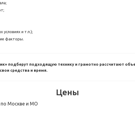
ала;
от;
условиях и т.п.);
гие факторы.
к» подберут подходящую технику и грамотно рассчитают объе
свои средства и время.
Цены
 по Москве и МО