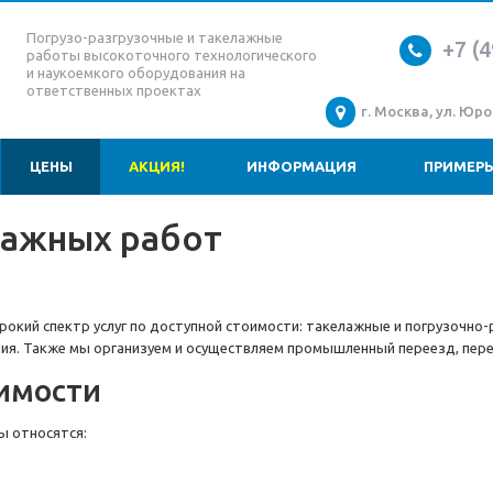
Погрузо-разгрузочные и такелажные
+7 (4
работы высокоточного технологического
и наукоемкого оборудования на
ответственных проектах
г. Москва, ул. Юров
ЦЕНЫ
АКЦИЯ!
ИНФОРМАЦИЯ
ПРИМЕРЫ
лажных работ
окий спектр услуг по доступной стоимости: такелажные и погрузочно
ния. Также мы организуем и осуществляем промышленный переезд, пер
имости
ы относятся: