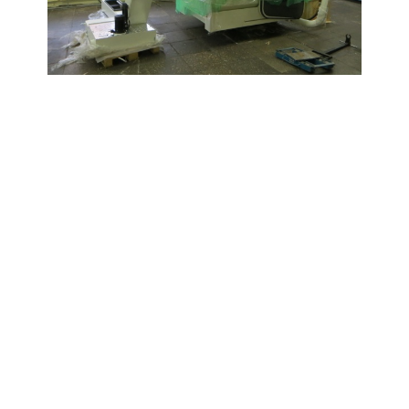
Подъем на 3-ий этаж и установка
металлообрабатывающих станков DMG MORI
Поделиться ссылкой:
Вернуться к списку
УСЛУГИ
ПРИМЕРЫ РАБОТ
КОМПАНИЯ
КОНТАКТЫ