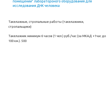
помещении" лаборатороного оборудования для
исследования ДНК человека
Такелажные, стропальные работы (такелажники,
стропальщики)
Такелажник минимум 6 часов (1 чел.) руб./час (за МКАД +1час до
100 км.). 500
Стропальщик минимум 8 часов (1 чел.) руб./час (за МКАД +1час
до 100 км.). 500
Перенос оборудования свыше 300 кг. (1 этаж; пронос 10 метров;
постановка, снятие с машины) руб./кг. от 5 руб.
Поделиться ссылкой:
Вернуться к списку